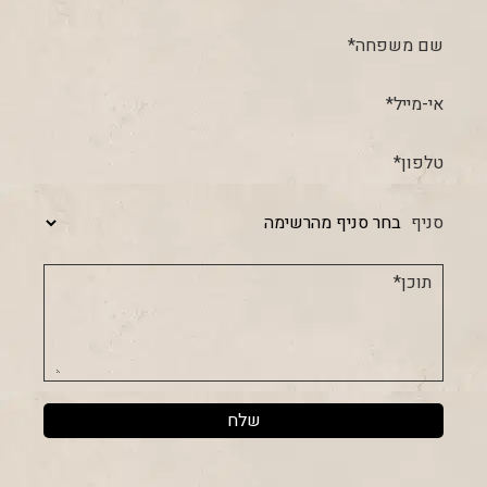
שם משפחה*
אי-מייל*
טלפון*
סניף
תוכן*