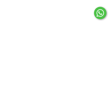
בורגרים – עמוד ראשי
אודות
סניפים
דרושים
יצירת קשר
זכ
מועדון חברים
הסדרי נגישות מבנים בסניפי רשת בורגרים
הצהרת נ