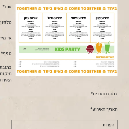
שם*
טלפון*
אי-מייל
סניף*
כתובת
מיקום
האירוע
כמות סועדים*
תאריך האירוע*
הערות