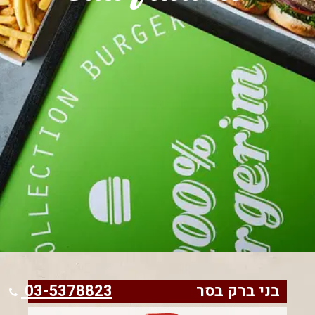
בני ברק בסר
03-5378823